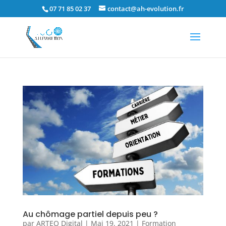
07 71 85 02 37
contact@ah-evolution.fr
Au chômage partiel depuis peu ?
par
ARTEO Digital
|
Mai 19, 2021
|
Formation