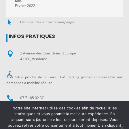
MM.
Février 2022

Découvrir les autres témoignages
INFOS PRATIQUES

2 Avenue des Cités Unies d'Europe
41100, Vendôme
Situé proche de la Gare TGV, parking gratuit et accessible aux
personnes à mobilité réduite.

07 71 85 02 37
Notre site Internet utilise des cookies afin de recueillir les

contact@ah-evolution.fr
statistiques et vous garantir la meilleure expérience. En
cliquant sur « j’autorise » les traceurs seront déposés. Vous
pouvez retirer votre consentement à tout moment. En cliquant